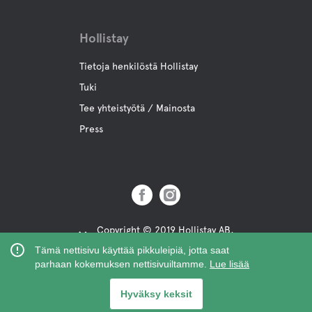
Hollistay
Tietoja henkilöstä Hollistay
Tuki
Tee yhteistyötä / Mainosta
Press
Copyright © 2019 Hollistay AB,
Org.Nr: 559121-9463
Tämä nettisivu käyttää pikkuleipiä, jotta saat
parhaan kokemuksen nettisivuiltamme.
Lue lisää
Hyväksy keksit