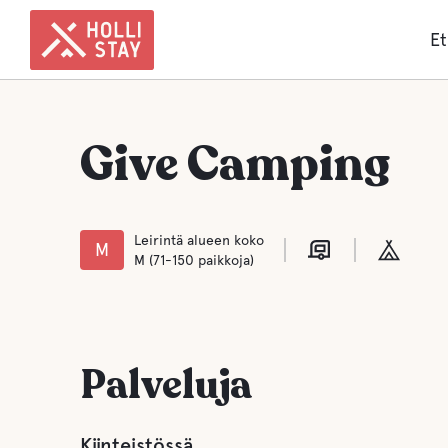
Et
Give Camping
Leirintä alueen koko
M
M (71-150 paikkoja)
Palveluja
Kiinteistössä