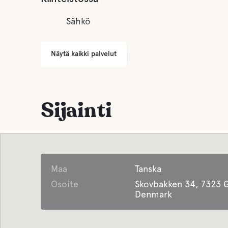
Sähkö
Näytä kaikki palvelut
Sijainti
Maa
Tanska
Osoite
Skovbakken 34, 7323 G
Denmark