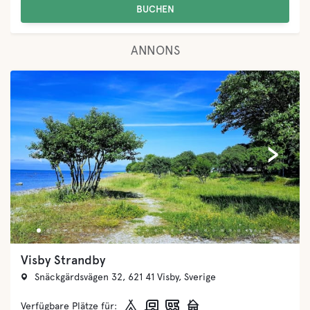
BUCHEN
ANNONS
‹
›
Landöns Camping
Landövägen 455, 290 34 Fjälkinge, Sverige
Verfügbare Plätze für: