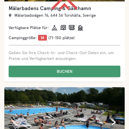
Stenåsa Stugor & Camping
Slagerstad 301, 386 62 Mörbylånga, Sverige
Verfügbare Plätze für:
Campinggröße:
M
(71-150 plätze)
Geben Sie Ihre Check-In- und Check-Out-Daten ein, um
Preise und Verfügbarkeit anzuzeigen.
BUCHEN
‹
›