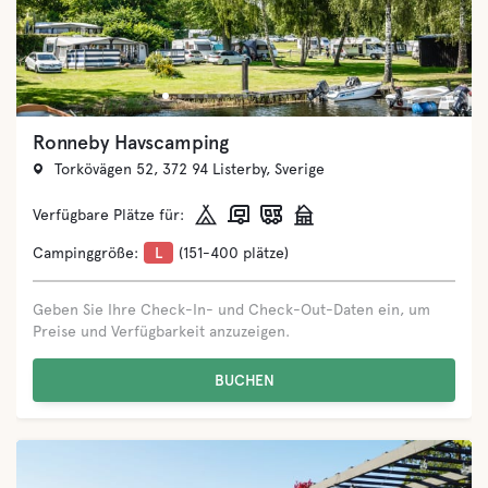
Sonjas Camping & Stugor
John Emils gata 43, 387 73 Löttorp, Sverige
Verfügbare Plätze für:
Campinggröße:
L
(151-400 plätze)
Geben Sie Ihre Check-In- und Check-Out-Daten ein, um
Preise und Verfügbarkeit anzuzeigen.
BUCHEN