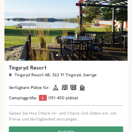
‹
›
Visby Strandby
Snäckgärdsvägen 32, 621 41 Visby, Sverige
Verfügbare Plätze für:
Campinggröße:
M
(71-150 plätze)
Geben Sie Ihre Check-In- und Check-Out-Daten ein, um
Preise und Verfügbarkeit anzuzeigen.