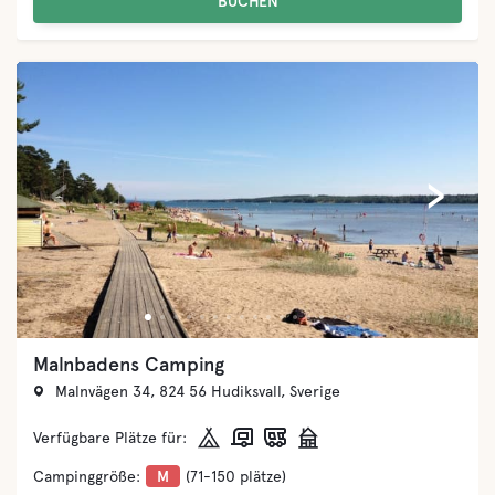
BUCHEN
‹
›
Sudersand Resort
Fårö Sudersand 5650, 624 67 Fårö, Sverige
Verfügbare Plätze für:
Campinggröße:
L
(151-400 plätze)