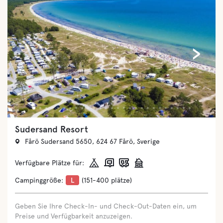
‹
›
Ronneby Havscamping
Torkövägen 52, 372 94 Listerby, Sverige
Verfügbare Plätze für:
Campinggröße:
L
(151-400 plätze)
Geben Sie Ihre Check-In- und Check-Out-Daten ein, um
Preise und Verfügbarkeit anzuzeigen.