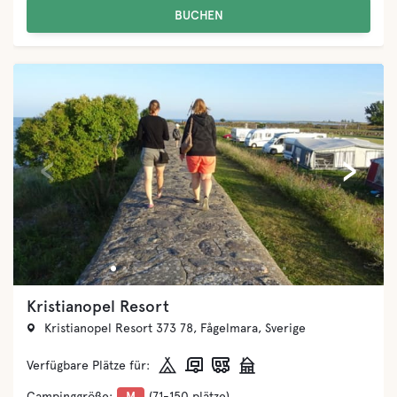
BUCHEN
‹
›
Visit Ugglarp
Sallebergsvägen 7, 311 69 Ugglarp, Sverige
Verfügbare Plätze für:
Campinggröße:
XS
(1-20 plätze)