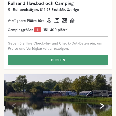
KronoCamping Saxnäs
Södra Saxnäsvägen 16, 386 95 Färjestaden, Sverige
Verfügbare Plätze für:
Campinggröße:
XL
(400+ plätze)
Geben Sie Ihre Check-In- und Check-Out-Daten ein, um
Preise und Verfügbarkeit anzuzeigen.
BUCHEN
‹
›