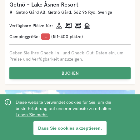
Malexander Camping
Kyrkovägen 6, Malexander, 590 14 Boxholm, Sverige
Verfügbare Plätze für:
Campinggröße:
S
(21-70 plätze)
Geben Sie Ihre Check-In- und Check-Out-Daten ein, um
Preise und Verfügbarkeit anzuzeigen.
BUCHEN
Diese website verwendet cookies für Sie, um die
beste Erfahrung auf unserer website zu erhalten.
Lesen Sie mehr.
‹
›
Dass Sie cookies akzeptieren.
Visa på karta