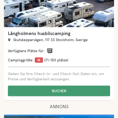
Mötesplats Borstahusen
Lill-Olas väg 30, 261 61 Landskrona, Sverige
Verfügbare Plätze für:
Campinggröße:
L
(151-400 plätze)
Geben Sie Ihre Check-In- und Check-Out-Daten ein, um
Preise und Verfügbarkeit anzuzeigen.
BUCHEN
ANNONS