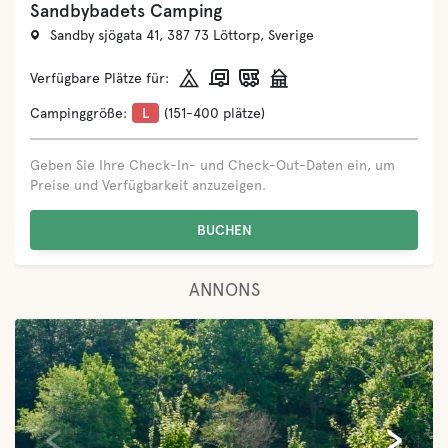
Kolleviks Camping & Stugby
Kolleviksvägen 11, 374 30 Karlshamn, Sverige
Verfügbare Plätze für:
Campinggröße:
M
(71-150 plätze)
Geben Sie Ihre Check-In- und Check-Out-Daten ein, um
Preise und Verfügbarkeit anzuzeigen.
BUCHEN
ANNONS
‹
›