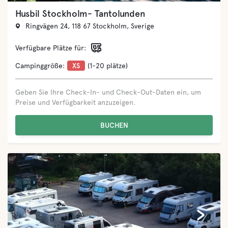
Hälleviks Camping
Campingvägen 41, 294 95 Sölvesborg, Sverige
Verfügbare Plätze für:
Campinggröße:
L
(151-400 plätze)
Geben Sie Ihre Check-In- und Check-Out-Daten ein, um
Preise und Verfügbarkeit anzuzeigen.
BUCHEN
‹
›