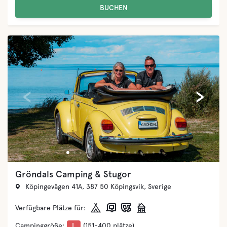
BUCHEN
‹
›
Dalskärs Camping
Dalskärsvägen 11, 385 42 Bergkvara, Sverige
Verfügbare Plätze für:
Campinggröße:
L
(151-400 plätze)