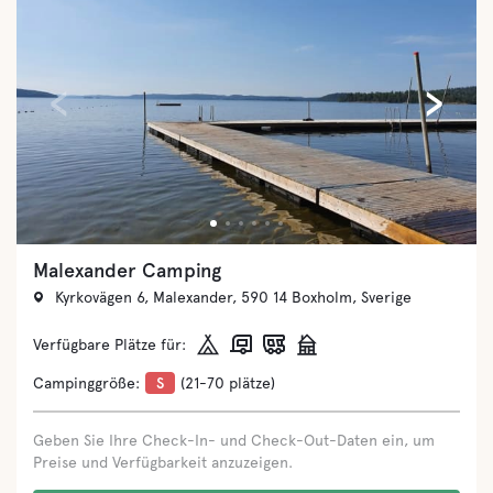
‹
›
Vilshärads Camping
Vilshäradsvägen 24, 305 65 Vilshärad, Sverige
Verfügbare Plätze für:
Campinggröße:
M
(71-150 plätze)
Geben Sie Ihre Check-In- und Check-Out-Daten ein, um
Preise und Verfügbarkeit anzuzeigen.