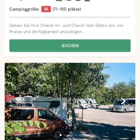
Campinggröße:
M
(71-150 plätze)
Geben Sie Ihre Check-In- und Check-Out-Daten ein, um
Preise und Verfügbarkeit anzuzeigen.
BUCHEN
‹
›