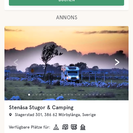
ANNONS
‹
›
Getnö - Lake Åsnen Resort
Getnö Gård AB, Getnö Gård, 362 96 Ryd, Sverige
Verfügbare Plätze für: