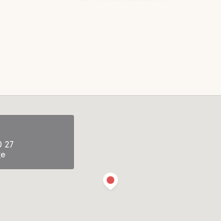
Haustierfreundlich
Aktivitäten
rinken
Wanderwege
fte
0 27
ge