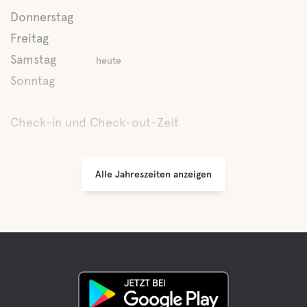
Latrine Entleerung
Donnerstag
Freitag
Süßwasser
Samstag
heute
Sonntag
Spa
Check-in und Check-out-Zeit
Essen und Trinken
Alle Jahreszeiten anzeigen
Frühstück
Geschäfte
Kaffee
Bar