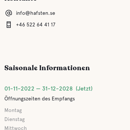
info@hafsten.se
Komfort
+46 522 64 41 17
Toilette
Schauer
Saisonale Informationen
Küche
Lounge/TV Lounge
01-11-2022
31-12-2028
Jetzt
Öffnungszeiten des Empfangs
Sauna
Montag
Graue Drainage
Dienstag
Mittwoch