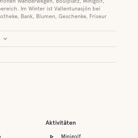
hönen Wanderwegen, Boulplatz, Minigolf,
reich. Im Winter ist Vallentunasjön bei
potheke, Bank, Blumen, Geschenke, Friseur
Aktivitäten
e
Minigolf