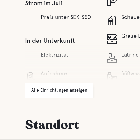
Strom im Juli
Preis unter SEK 350
Schaue
Graue 
In der Unterkunft
Elektrizität
Latrine
Aufnahme
Süßwas
Alle Einrichtungen anzeigen
Grillplatz
Wasser
Parken
See
Standort
Ganzjährig geöffnet
Haustierein