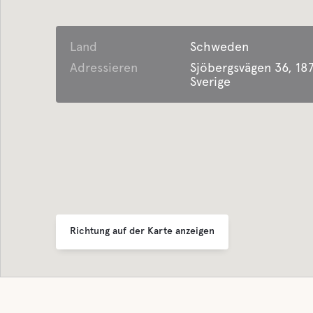
Bietet saisonale
Haustie
Unterkunft
Land
Schweden
Adressieren
Sjöbergsvägen 36, 187
Müllentsorgung
Sverige
Richtung auf der Karte anzeigen