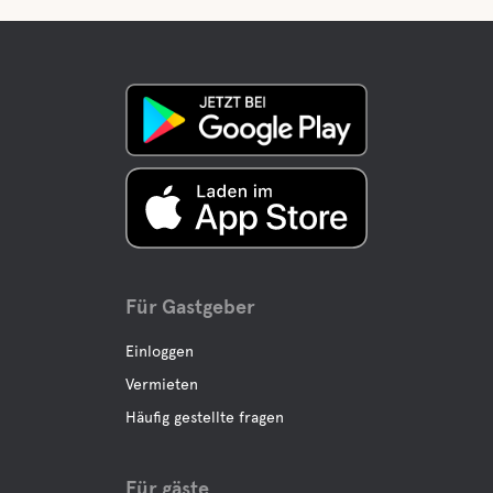
Check-out bis
12:00
Bar
Check-in von
15:00
Buffe/Mittagessen
Check-out bis
12:00
A La Carte
Wasser
Pfütze
Für Gastgeber
Einloggen
See
Vermieten
Häufig gestellte fragen
Haustiereinrichtungen
Für gäste