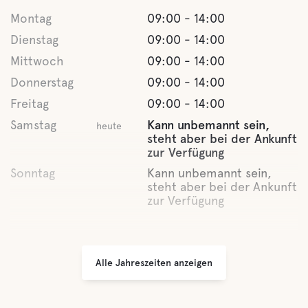
Montag
09:00 - 14:00
Graue Drainage
Dienstag
09:00 - 14:00
Mittwoch
09:00 - 14:00
Latrine Entleerung
Donnerstag
09:00 - 14:00
Freitag
09:00 - 14:00
Süßwasser
Samstag
Kann unbemannt sein,
heute
steht aber bei der Ankunft
zur Verfügung
Essen und Trinken
Sonntag
Kann unbemannt sein,
steht aber bei der Ankunft
zur Verfügung
Frühstück
Check-in und Check-out-Zeit
Geschäfte
Alle Jahreszeiten anzeigen
Kaffee
Check-in von
12:00