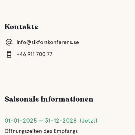
Für Kinder
Kontakte
Spielplatz
info@sikforskonferens.se
Komfort
+46 911 700 77
Toilette
Schauer
Saisonale Informationen
Küche
Esszimmer
01-01-2025
31-12-2028
Jetzt
Öffnungszeiten des Empfangs
Sauna