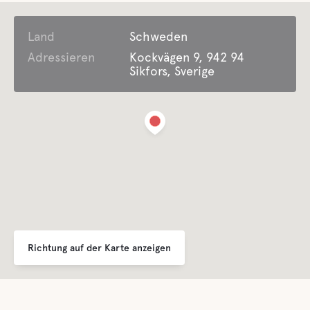
Land
Wäsche
Schweden
Adressieren
Kockvägen 9, 942 94
Sikfors, Sverige
Einrichtungen für behinderte gäste
veranstaltung
Lifepak-Defibrillator
Ganzjährig geöffnet
Bietet saisonale Unterkunft
Richtung auf der Karte anzeigen
Müllentsorgung