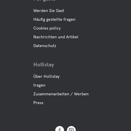
Haustierfreundlich
Werden Sie Gast
Restboden
Häufig gestellte fragen
Cookies policy
Nachrichten und Artikel
Aktivitäten
Datenschutz
Tennis
Hollistay
Minigolf
Über Hollistay
tragen
Boule
Zusammenarbeiten / Werben
Press
Angeln
Cross-country skifahren