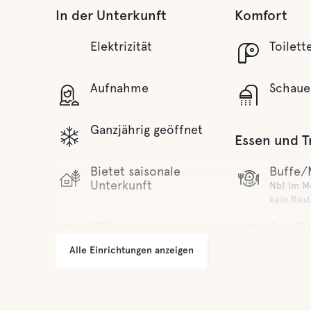
In der Unterkunft
Komfort
Elektrizität
Toilett
Aufnahme
Schaue
Ganzjährig geöffnet
Essen und T
Bietet saisonale
Buffe/
Unterkunft
Nb! Im M
kein Rest
Müllentsorgung
A La Ca
Nb! Im M
Alle Einrichtungen anzeigen
kein Rest
Wasser