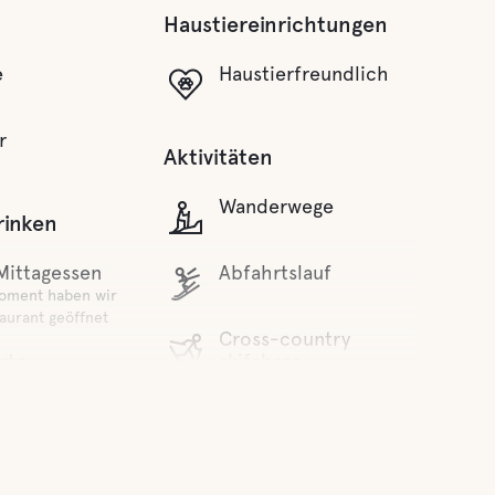
Haustiereinrichtungen
e
Haustierfreundlich
r
Aktivitäten
Wanderwege
rinken
Mittagessen
Abfahrtslauf
oment haben wir
aurant geöffnet
Cross-country
rte
skifahren
oment haben wir
aurant geöffnet
Scooter-Trail