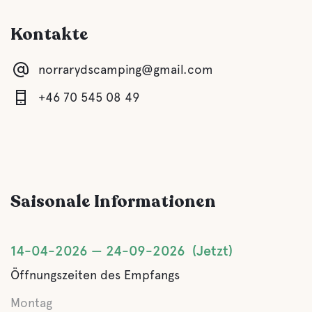
Kontakte
Graue Drainage
norrarydscamping@gmail.com
Latrine Entleerung
+46 70 545 08 49
Süßwasser
Essen und Trinken
Saisonale Informationen
Frühstück
Geschäfte
14-04-2026
24-09-2026
Jetzt
Öffnungszeiten des Empfangs
Kaffee
Montag