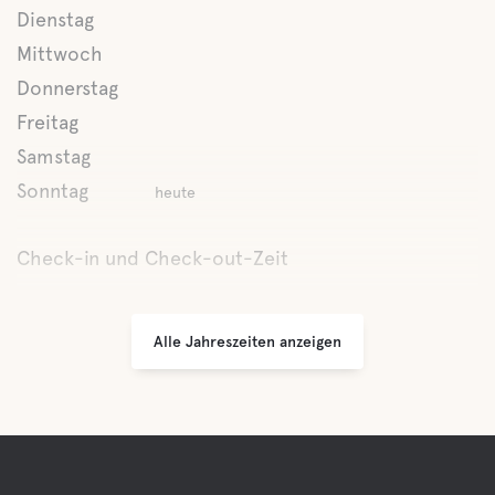
Buffe/Mittagessen
Dienstag
Mittwoch
Donnerstag
Wasser
Freitag
See
Samstag
Sonntag
heute
Haustiereinrichtungen
Check-in und Check-out-Zeit
Haustierfreundlich
Alle Jahreszeiten anzeigen
Swimming for dogs
Aktivitäten
Bootsverleih