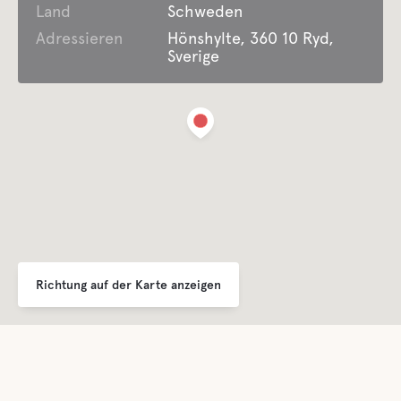
Land
Einrichtungen für behinderte gäste
Schweden
Adressieren
Hönshylte, 360 10 Ryd,
Sverige
Komfort
Toilette
Schauer
Küche
Esszimmer
Richtung auf der Karte anzeigen
Lounge/TV Lounge
Sauna