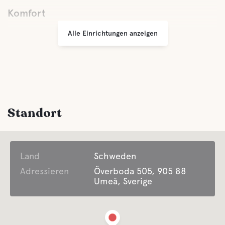
Komfort
Alle Einrichtungen anzeigen
Toilette
Schauer
Küche
Standort
Esszimmer
Land
Latrine Entleerung
Schweden
Adressieren
Överboda 505, 905 88
Umeå, Sverige
Süßwasser
Wasser