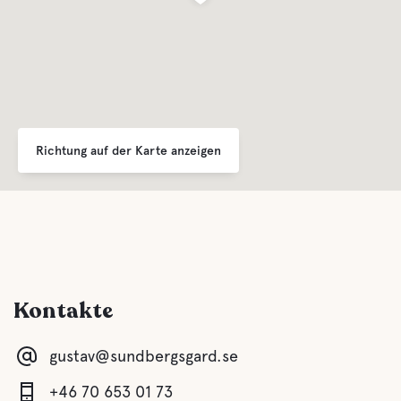
See
Haustiereinrichtungen
Haustierfreundlich
Richtung auf der Karte anzeigen
Restboden
Swimming for dogs
Kontakte
Aktivitäten
gustav@sundbergsgard.se
Bootsverleih
+46 70 653 01 73