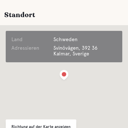
Graue Drainage
Standort
Latrine Entleerung
Land
Süßwasser
Schweden
Adressieren
Svinövägen, 392 36
Kalmar, Sverige
Wasser
Ozean
Haustiereinrichtungen
Haustierfreundlich
Swimming for dogs
Richtung auf der Karte anzeigen