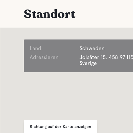
Kleine Geschäfte
Graue 
Standort
Grillplatz
Latrine
Parken
Süßwas
Land
Schweden
Wäsche
Adressieren
Jolsäter 15, 458 97 Hö
Essen und T
Sverige
veranstaltung
Frühst
Lifepak-Defibrillator
Geschä
Kaffee
Für Kinder
Spielplatz
Bar
Richtung auf der Karte anzeigen