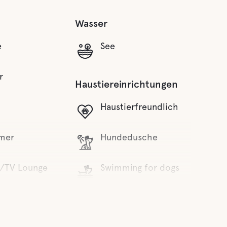
Wasser
e
See
r
Haustiereinrichtungen
Haustierfreundlich
mer
Hundedusche
/TV Lounge
Swimming for dogs
Aktivitäten