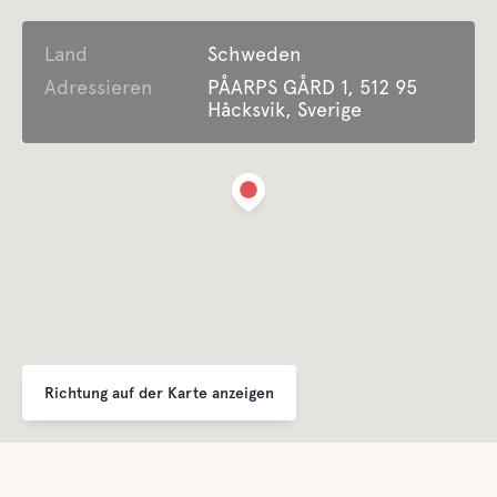
Land
Schauer
Schweden
Adressieren
PÅARPS GÅRD 1, 512 95
Håcksvik, Sverige
Latrine Entleerung
Süßwasser
Essen und Trinken
Buffe/Mittagessen
Im Sommer geöffnet
A La Carte
Richtung auf der Karte anzeigen
Im Sommer geöffnet
Wasser