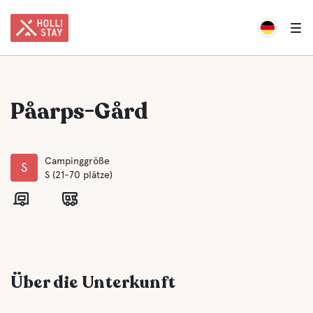
Påarps-Gård
Campinggröße
S
S (21-70 plätze)
Über die Unterkunft