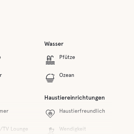
Wasser
e
Pfütze
r
Ozean
Haustiereinrichtungen
mer
Haustierfreundlich
/TV Lounge
Wendigkeit