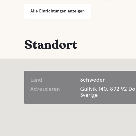
Alle Einrichtungen anzeigen
WLAN
Sauna
Kleine Geschäfte
Graue 
Standort
Grillplatz
Latrine
Parken
Süßwas
Land
Schweden
Wäsche
Adressieren
Gullvik 140, 892 92 D
Essen und T
Sverige
Einrichtungen für
Geschä
behinderte gäste
Kaffee
veranstaltung