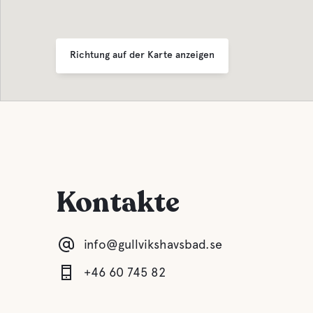
Bar
Lifepak-Defibrillator
Buffe/
Richtung auf der Karte anzeigen
Für Kinder
A La Ca
Spielplatz
Kontakte
info@gullvikshavsbad.se
+46 60 745 82