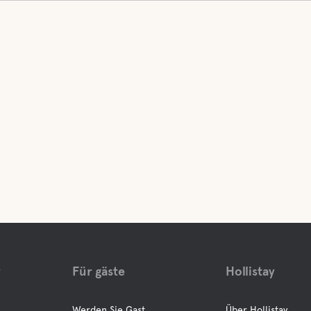
r
Für gäste
Hollistay
Werden Sie Gast
Über Hollistay