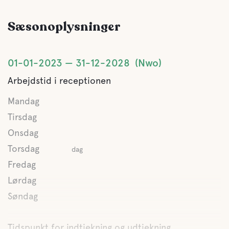
Jacuzzi
2 jacuzzi (inde/ude)
Sæsonoplysninger
Kæledyrs faciliteter
01-01-2023
31-12-2028
Nwo
Kæledyrsvenlig
Arbejdstid i receptionen
Mandag
Aktiviteter
Tirsdag
Vandrestier
Onsdag
Langs vores 4 stier kan du se og høre en række dyr, finde
Torsdag
svampe, bær og blomster
dag
Fredag
Konferencelokaler
Lørdag
Søndag
Naturoplevelse
Tidspunkt for indtjekning og udtjekning