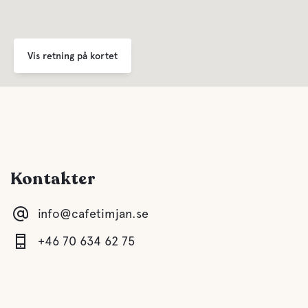
Ferskvand
Vis retning på kortet
Spa
Mad og drikkevarer
Kaffe
Kontakter
Buffe/frokost
info@cafetimjan.se
Vand
+46 70 634 62 75
Swimmingpool