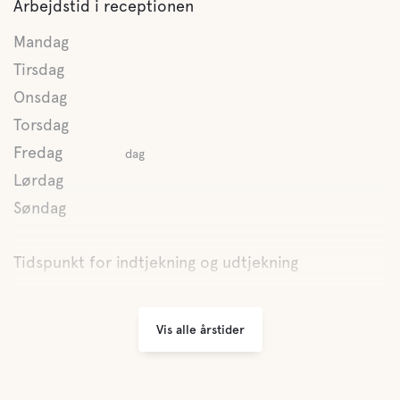
Arbejdstid i receptionen
Tømning af latrin
Mandag
Ferskvand
Tirsdag
Onsdag
Torsdag
Mad og drikkevarer
Fredag
dag
Morgenmad
Lørdag
Søndag
Butikker
Tidspunkt for indtjekning og udtjekning
Kaffe
Vis alle årstider
Buffe/frokost
A la carte