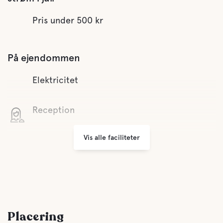
Pris under 500 kr
På ejendommen
Elektricitet
Reception
Vis alle faciliteter
Wifi
Små butikker
Grill område
Placering