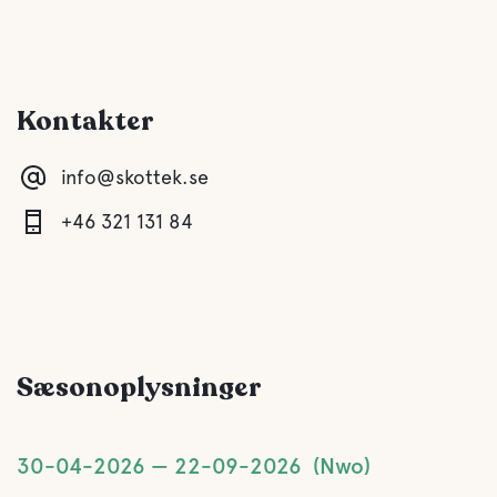
Komfort
Toilet
Kontakter
Bruser
info@skottek.se
Køkken
+46 321 131 84
Spisestue
Lounge/TV-stue
Sæsonoplysninger
Sauna
Grå dræning
30-04-2026
22-09-2026
Nwo