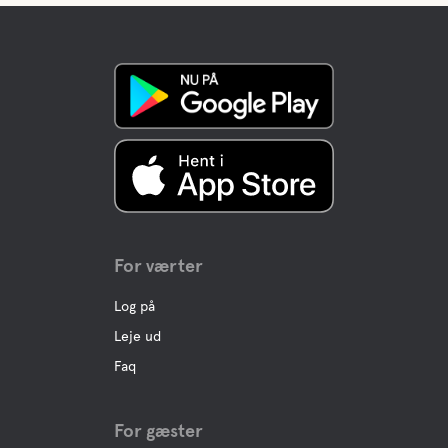
Vand
Søen
Kæledyrs faciliteter
Kæledyrsvenlig
For værter
Aktiviteter
Log på
Leje ud
Bådudlejning
Faq
Cykeludlejning
For gæster