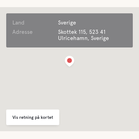
Parkering
Land
Tøjvask
Sverige
Adresse
Skottek 115, 523 41
Ulricehamn, Sverige
Faciliteter for Disabled Guest
Lifepak defibrillator
Bortskaffelse af affald
For børn
Legeplads
Vis retning på kortet