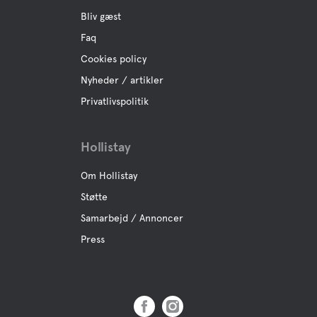
Golf
Bliv gæst
Faq
Boule
Cookies policy
Nyheder / artikler
Fiskeri
Privatlivspolitik
Vandrestier
Hollistay
Om Hollistay
Mountainbike stier
Støtte
Samarbejd / Annoncer
Alpint skiløb
Press
Langrend
Hest tilbage ridning