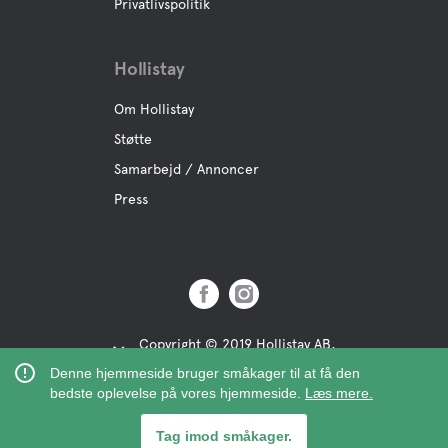
Privatlivspolitik
Hollistay
Om Hollistay
Støtte
Samarbejd / Annoncer
Press
Copyright © 2019 Hollistay AB,
Org.Nr: 559121-9463
Denne hjemmeside bruger småkager til at få den
bedste oplevelse på vores hjemmeside.
Læs mere.
Tag imod småkager.