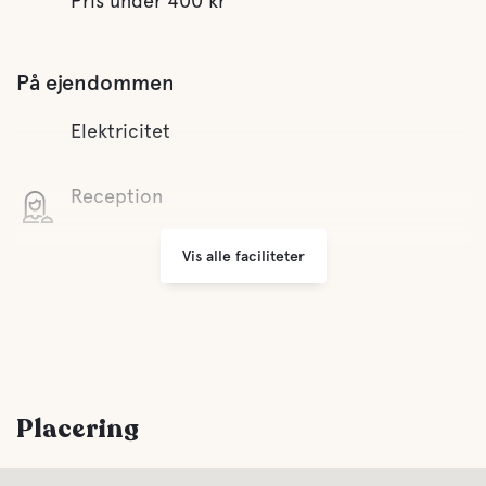
Pris under 400 kr
På ejendommen
Elektricitet
Reception
Vis alle faciliteter
Wifi
Små butikker
Grill område
Placering
Parkering