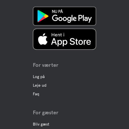
Buffe/frokost
A la carte
Vand
Ocean
For værter
Log på
Kæledyrs faciliteter
Leje ud
Kæledyrsvenlig
Faq
Hunde bruser
For gæster
Bliv gæst