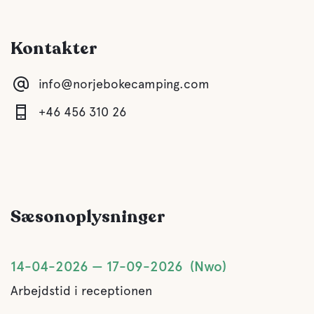
Børneklub
Kontakter
Komfort
info@norjebokecamping.com
Toilet
+46 456 310 26
Bruser
Køkken
Sæsonoplysninger
Spisestue
14-04-2026
17-09-2026
Nwo
Lounge/TV-stue
Arbejdstid i receptionen
Grå dræning