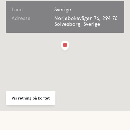
Land
Tøjvask
Sverige
Adresse
Norjebokevägen 76, 294 76
Sölvesborg, Sverige
Faciliteter for Disabled Guest
Underholdning
Vi har Kids Club 3-4 gange om ugen. Vandland offshore.
Musik underholdning osv.
Lifepak defibrillator
For børn
Vis retning på kortet
Legeplads
Børnepasning service