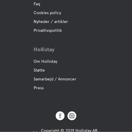
Hvil jorden
Faq
Cookies policy
Swimming for dogs
Nyheder / artikler
Privatlivspolitik
Aktiviteter
Hollistay
Bådudlejning
Om Hollistay
Cykeludlejning
Støtte
Samarbejd / Annoncer
Golf
Press
Mini Golf
Boule
Copyright © 2019 Hollistay AB,