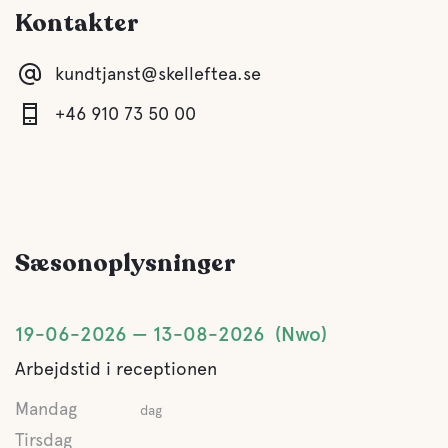
Kontakter
Buffe/frokost
Tilgængelig i nærheden
kundtjanst@skelleftea.se
Vand
+46 910 73 50 00
Ocean
Kæledyrs faciliteter
Sæsonoplysninger
Kæledyrsvenlig
19-06-2026
13-08-2026
Nwo
Arbejdstid i receptionen
Mandag
dag
Tirsdag