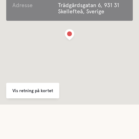
Adresse
Trädgårdsgatan 6, 931 31
Skellefteå, Sverige
Grå dræning
Du kan bruge Skellefteå Campings anlæg til tømning af
latrin og genopfyldning af vand
Tømning af latrin
Du kan bruge Skellefteå Campings anlæg til tømning af
latrin og genopfyldning af vand
Ferskvand
Du kan bruge Skellefteå Campings anlæg til tømning af
latrin og genopfyldning af vand
Vis retning på kortet
Mad og drikkevarer
Butikker
Tilgængelig i nærheden
Kaffe
Tilgængelig i nærheden