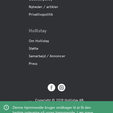
Nyheder / artikler
Privatlivspolitik
Hollistay
Om Hollistay
Støtte
Samarbejd / Annoncer
Press
Copyright © 2019 Hollistay AB,
Org.Nr: 559121-9463
Denne hjemmeside bruger småkager til at få den
bedste oplevelse på vores hjemmeside.
Læs mere.