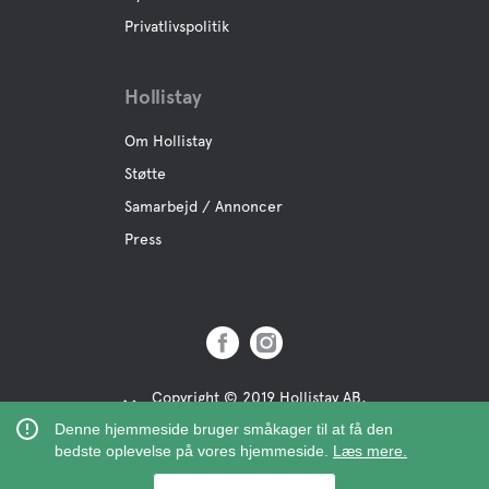
Privatlivspolitik
Hollistay
Om Hollistay
Støtte
Samarbejd / Annoncer
Press
Copyright © 2019 Hollistay AB,
Org.Nr: 559121-9463
Denne hjemmeside bruger småkager til at få den
bedste oplevelse på vores hjemmeside.
Læs mere.