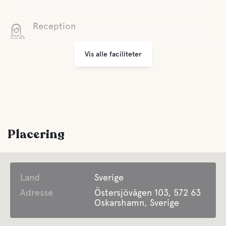
Reception
Vis alle faciliteter
Parkering
Komfort
Toilet
Placering
Bruser
Land
Grå dræning
Sverige
Adresse
Östersjövägen 103, 572 63
Oskarshamn, Sverige
Tømning af latrin