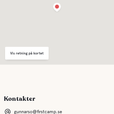
Ferskvand
Vand
Ocean
Vis retning på kortet
Kæledyrs faciliteter
Kæledyrsvenlig
Kontakter
gunnarso@firstcamp.se