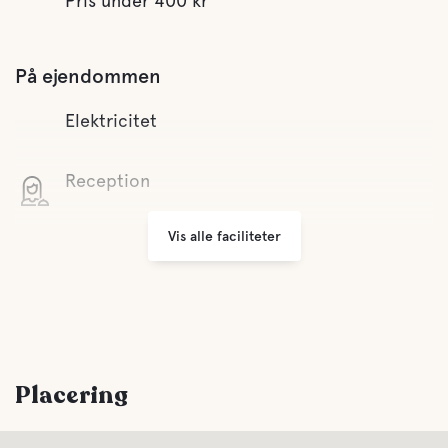
Pris under 400 kr
På ejendommen
Elektricitet
Reception
Vis alle faciliteter
Wifi
Grill område
Parkering
Placering
Tøjvask