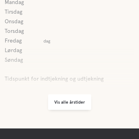
Mandag
Butikker
Tirsdag
Onsdag
Kaffe
Torsdag
Fredag
dag
Lørdag
Vand
Søndag
Søen
Tidspunkt for indtjekning og udtjekning
Kæledyrs faciliteter
Vis alle årstider
Kæledyrsvenlig
Hvil jorden