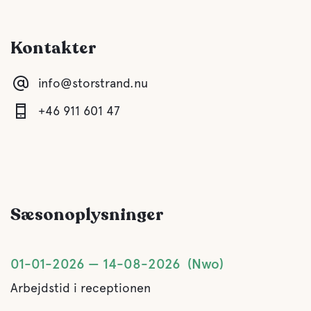
Køkken
Kontakter
Spisestue
info@storstrand.nu
Lounge/TV-stue
+46 911 601 47
Sauna
Grå dræning
Sæsonoplysninger
Tømning af latrin
Ferskvand
01-01-2026
14-08-2026
Nwo
Arbejdstid i receptionen
Mad og drikkevarer