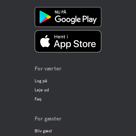
Aktiviteter
Mini Golf
Boule
Fiskeri
For værter
Vandrestier
Log på
Leje ud
Konferencelokaler
Faq
For gæster
Bliv gæst