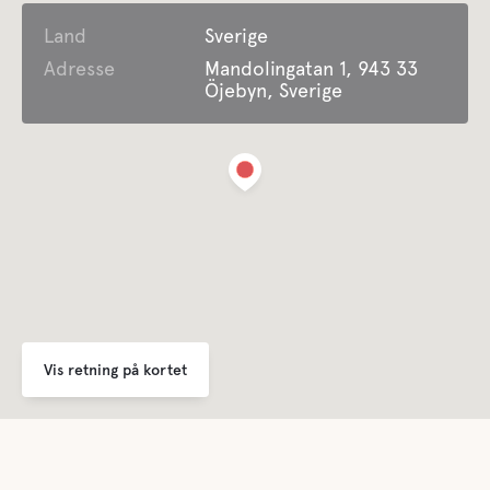
Land
Faciliteter for Disabled Guest
Sverige
Adresse
Mandolingatan 1, 943 33
Öjebyn, Sverige
Lifepak defibrillator
For børn
Legeplads
Komfort
Toilet
Vis retning på kortet
Bruser