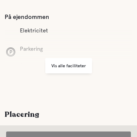
På ejendommen
Elektricitet
Parkering
Vis alle faciliteter
Åben hele året rundt
Bortskaffelse af affald
Afstand til centrum
Gåafstand
Placering
Komfort