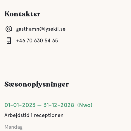
A la carte
Kontakter
Mange restauranter og taverner i det omkringliggende
område
gasthamn@lysekil.se
Vand
+46 70 630 54 65
Ocean
Kæledyrs faciliteter
Sæsonoplysninger
Kæledyrsvenlig
01-01-2023
31-12-2028
Nwo
Arbejdstid i receptionen
Mandag