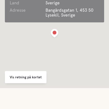
Land
Sverige
Toilet
Adresse
Bangårdsgatan 1, 453 50
Lysekil, Sverige
Bruser
Mad og drikkevarer
Butikker
Kaffe
Bar
Vis retning på kortet
Mange restauranter og taverner i det omkringliggende
område
Buffe/frokost
Mange restauranter og taverner i det omkringliggende
område