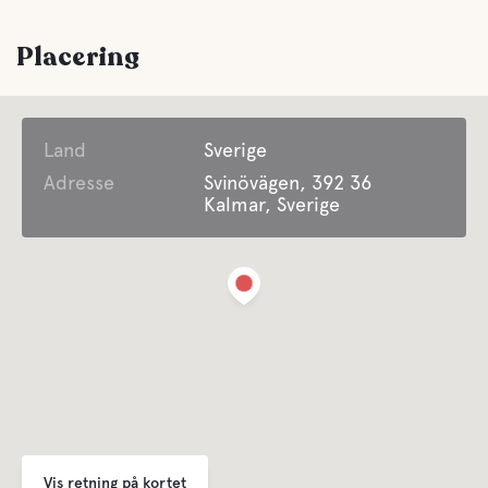
Grå dræning
Placering
Tømning af latrin
Land
Ferskvand
Sverige
Adresse
Svinövägen, 392 36
Kalmar, Sverige
Vand
Ocean
Kæledyrs faciliteter
Kæledyrsvenlig
Swimming for dogs
Vis retning på kortet