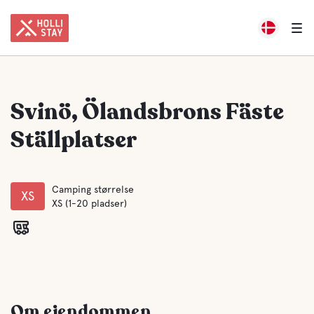
Svinö, Ölandsbrons Fäste
Ställplatser
Camping størrelse
XS
XS (1-20 pladser)
Om ejendommen