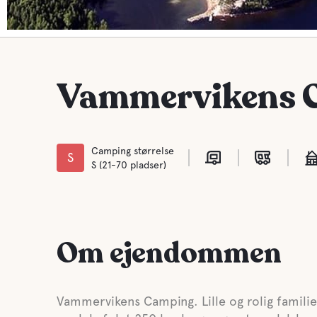
Vammervikens 
Camping størrelse
S
S (21-70 pladser)
Om ejendommen
Vammervikens Camping. Lille og rolig famili