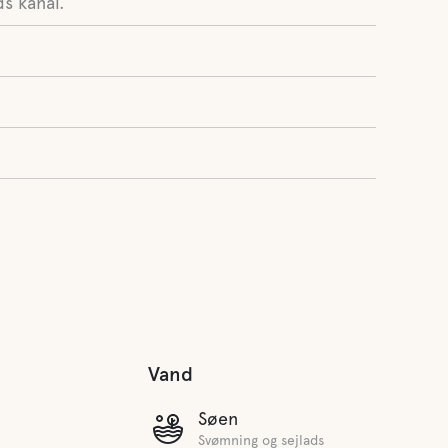
s kanal.
Vand
Søen
Svømning og sejlads