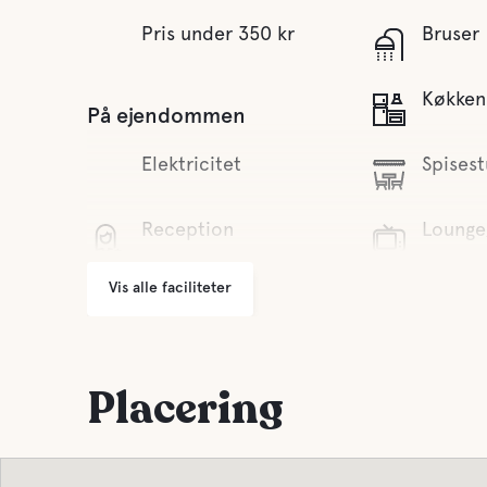
Pris under 350 kr
Bruser
Køkken
På ejendommen
Elektricitet
Spises
Reception
Lounge
Vis alle faciliteter
Parkering
Grå dr
Tøjvask
Tømning
Vaskemaskine og tørreskab
Placering
Ferskv
Bortskaffelse af
affald