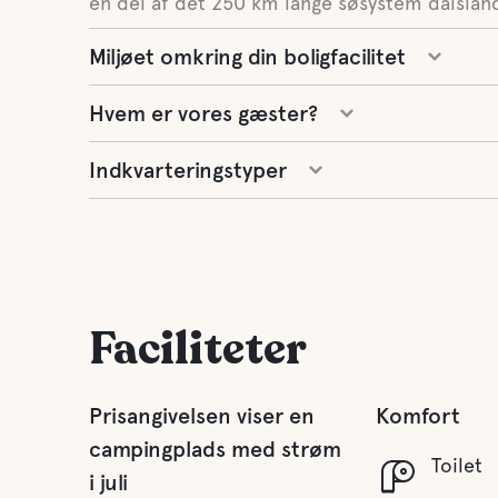
en del af det 250 km lange søsystem dalsland
Miljøet omkring din boligfacilitet
Hvem er vores gæster?
Indkvarteringstyper
Faciliteter
Prisangivelsen viser en
Komfort
campingplads med strøm
Toilet
i juli