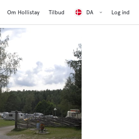
Om Hollistay
Tilbud
DA
Log ind
Vis alle 2
billeder