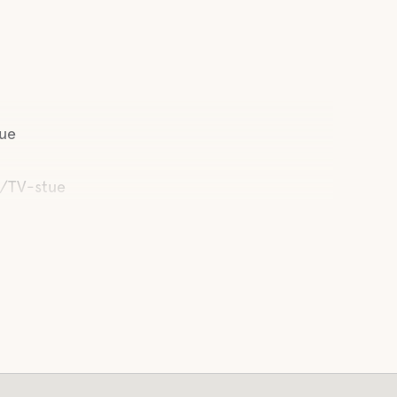
tue
/TV-stue
æning
 af latrin
and