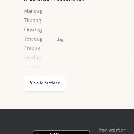
Mandag
Tirsdag
Onsdag
Torsdag
dag
Fredag
Lørdag
Søndag
Vis alle årstider
For værter