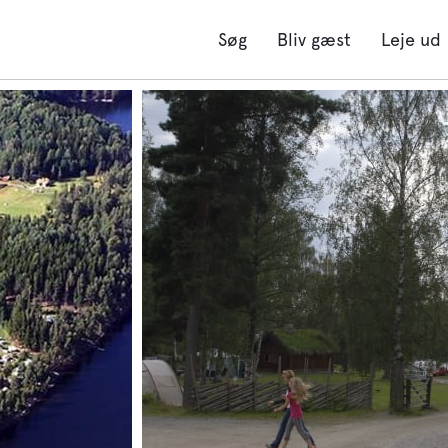
Søg
Bliv gæst
Leje ud