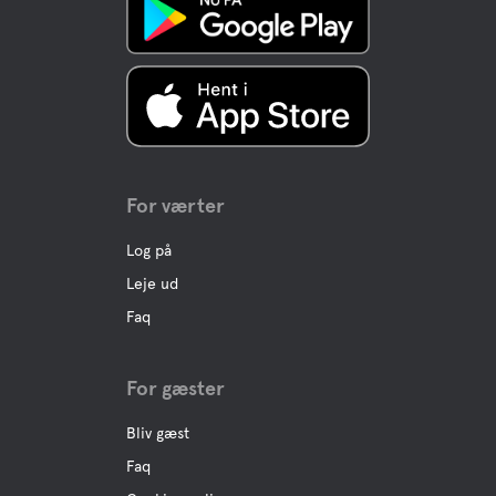
Kæledyrs faciliteter
Kæledyrsvenlig
Hund-møde
For værter
Aktiviteter
Log på
Leje ud
Cykeludlejning
Faq
Cykler kan lejes på campingpladsen
Mini Golf
For gæster
Boule
Bliv gæst
Faq