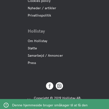
Vandrestier
Cookies policy
Nyheder / artikler
Privatlivspolitik
Hollistay
Om Hollistay
Støtte
Samarbejd / Annoncer
Press
Copyright © 2019 Hollistay AB,
Org.Nr: 559121-9463
Denne hjemmeside bruger småkager til at få den