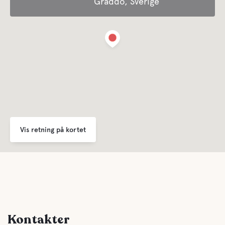
Gräddö, Sverige
Tilbyder sæsonbestemt indkvartering
Der tilbydes forskellige perioder for sæsoncamping.
Kontakt os for information.
Bortskaffelse af affald
Tilbyder forretningsophold
For børn
Vis retning på kortet
Legeplads
Komfort
Toilet
Kontakter