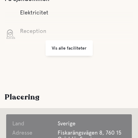
Elektricitet
Reception
Vis alle faciliteter
Wifi
Små butikker
Grill område
Placering
Parkering
Land
Faciliteter for Disabled Guest
Sverige
Adresse
Fiskarängsvägen 8, 760 15