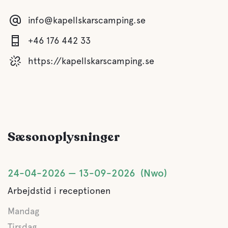
Bruser
info@kapellskarscamping.se
Køkken
+46 176 442 33
https://kapellskarscamping.se
Spisestue
Sauna
Grå dræning
Sæsonoplysninger
Tømning af latrin
24-04-2026
13-09-2026
Nwo
Ferskvand
Arbejdstid i receptionen
Mandag
Tømning mulig for udlændinge
Tirsdag