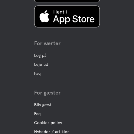
Vand
Swimmingpool
Udendørs
Søen
For værter
Kæledyrs faciliteter
Log på
Leje ud
Kæledyrsvenlig
Faq
Hvil jorden
For gæster
Bliv gæst
Aktiviteter
Faq
Bådudlejning
Cookies policy
Nyheder / artikler