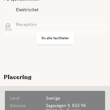
Elektricitet
Reception
Vis alle faciliteter
Wifi
Grill område
Parkering
Placering
Tøjvask
Land
Faciliteter for Disabled Guest
Sverige
Adresse
Sagavägen 9, 833 98