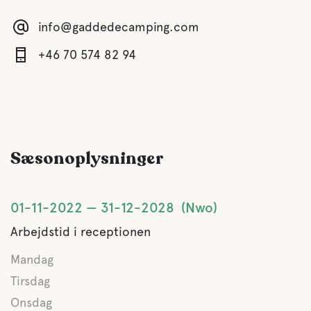
Toilet
info@gaddedecamping.com
+46 70 574 82 94
Bruser
Køkken
Lounge/TV-stue
Sæsonoplysninger
Lounge og spillelokale for børn og teenagere.
Sauna
01-11-2022
31-12-2028
Nwo
Grå dræning
Arbejdstid i receptionen
Mandag
Tømning af latrin
Tirsdag
Onsdag
Ferskvand