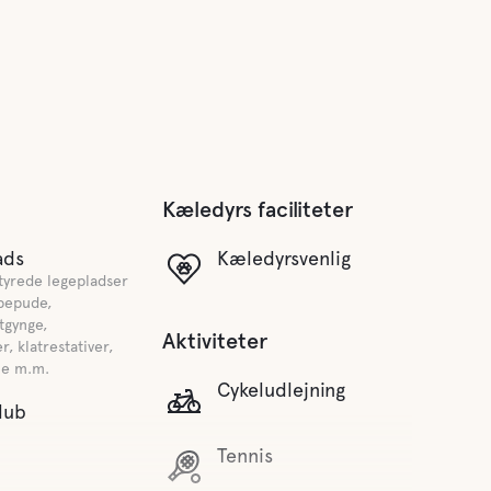
Kæledyrs faciliteter
ads
Kæledyrsvenlig
tyrede legepladser
pepude,
gynge,
Aktiviteter
r, klatrestativer,
e m.m.
Cykeludlejning
lub
Tennis