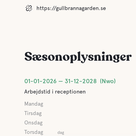
https://gullbrannagarden.se
Tilbyder
Vand
forretningsophold
Ocean
Afstand til centrum
30 minutter til Båstad og
Sæsonoplysninger
kun 13 kilometer til
sommerbyen Halmstad
01-01-2026
31-12-2028
Nwo
Arbejdstid i receptionen
Mandag
Tirsdag
Onsdag
Torsdag
dag