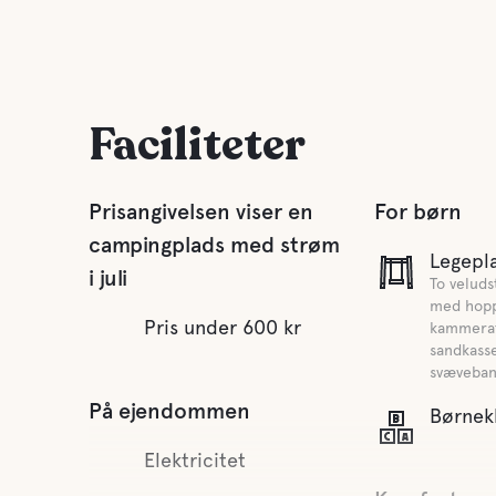
Faciliteter
Prisangivelsen viser en
For børn
campingplads med strøm
Legepl
i juli
To veluds
med hop
Pris under 600 kr
kammerat
sandkasse
svæveban
På ejendommen
Børnek
Elektricitet