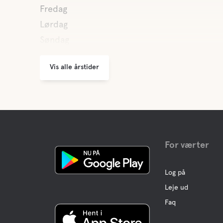
Fredag
Lørdag
Søndag
Vis alle årstider
For værter
Log på
Leje ud
Faq