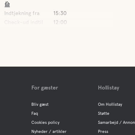
Indtjekning fra
15:30
Check-ud indtil
12:00
For gæster
Hollistay
Bliv gæst
Om Hollistay
Faq
Støtte
Cookies policy
Samarbejd / Anno
Nyheder / artikler
Press