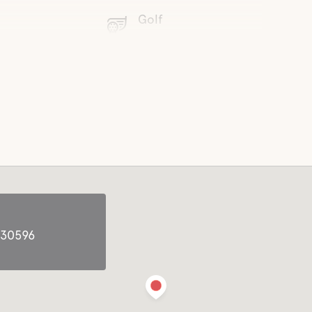
Golf
Mini Golf
Boule
Vandrestier
tue
Den nordlige runde er ca.
1,3 km,Genvejen er ca. 2,1
km. Hvis du går sent på
/TV-stue
vejen, er den løkke 2,8 km.
Mountainbike stier
 30596
Konferencelokaler
æning
Padel