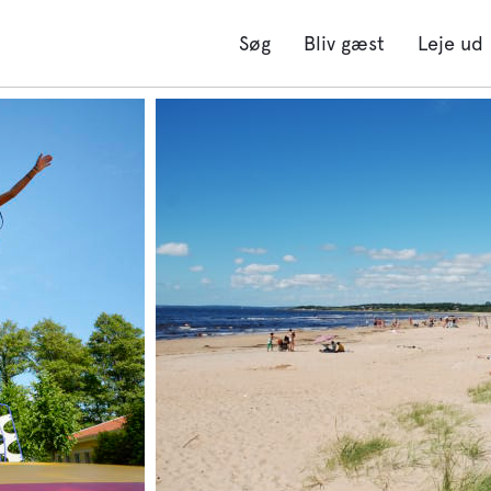
Søg
Bliv gæst
Leje ud