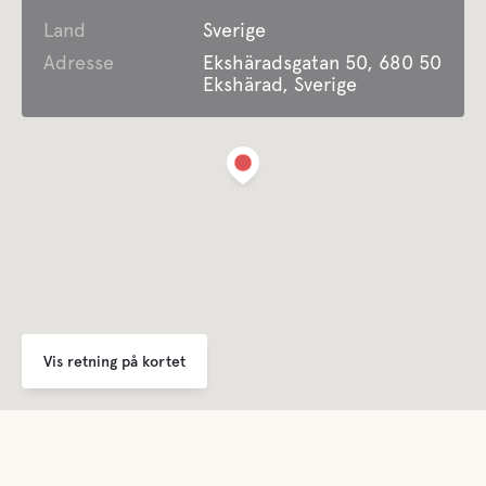
Land
Bortskaffelse af affald
Sverige
Adresse
Ekshäradsgatan 50, 680 50
Ekshärad, Sverige
For børn
Zoo
Vi driver Värmland Moose Park på et separat sted, 10
minutters kørsel fra campingpladsen.
Komfort
Toilet
Vis retning på kortet
Bruser
Køkken