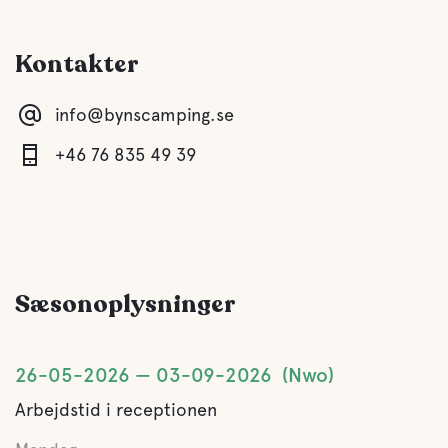
Grå dræning
Kontakter
Tømning af latrin
info@bynscamping.se
Ferskvand
+46 76 835 49 39
Vand
Søen
Sæsonoplysninger
Kæledyrs faciliteter
26-05-2026
03-09-2026
Nwo
Kæledyrsvenlig
Arbejdstid i receptionen