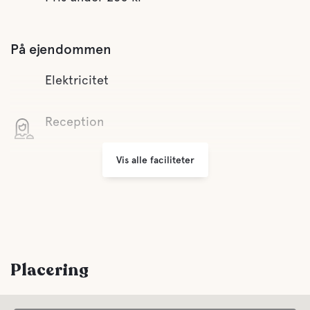
På ejendommen
Elektricitet
Reception
Vis alle faciliteter
Wifi
Små butikker
Grill område
Placering
Tøjvask