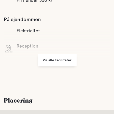
Pris under 350 kr
På ejendommen
Elektricitet
Reception
Vis alle faciliteter
Wifi
Bortskaffelse af affald
Komfort
Placering
Toilet