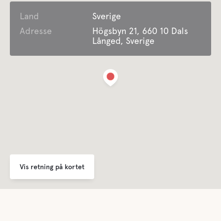
Land
Bruser
Sverige
Adresse
Högsbyn 21, 660 10 Dals
Långed, Sverige
Køkken
Lounge/TV-stue
Grå dræning
Tømning af latrin
Ferskvand
Vis retning på kortet
Mad og drikkevarer