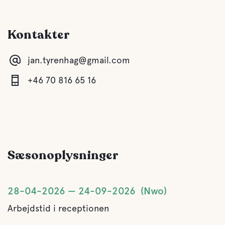
Kaffe
Kontakter
Vand
jan.tyrenhag@gmail.com
Søen
+46 70 816 65 16
Kæledyrs faciliteter
Kæledyrsvenlig
Sæsonoplysninger
Aktiviteter
Bådudlejning
28-04-2026
24-09-2026
Nwo
Arbejdstid i receptionen
Fiskeri