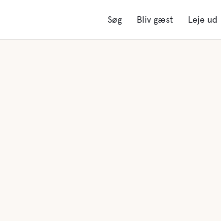
Søg
Bliv gæst
Leje ud