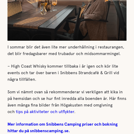
I sommar blir det även lite mer underhållning i restaurangen,
det blir fredagsbarer med trubadur och midsommarmingel.
– High Coast Whisky kommer tillbaka i år igen och kör lite
events och tar över baren i Snibbens Strandcafé & Grill vid
några tillfällen.
Som vi nämnt ovan så rekommenderar vi verkligen att kika in
på hemsidan och se hur fint inredda alla boenden är. Här finns
även många fina bilder från Högakusten med omgivning
och
tips på aktiviteter och utflykter
.
Mer information om Snibbens Camping priser och bokning
hittar du på snibbenscamping.se.