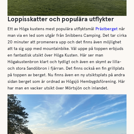
Loppisskatter och populära utflykter
Ett av Höga kustens mest populära utflyktsmål
Prästberget
når
man via en led som utgår från Snibbens Camping. Det tar cirka
20 minuter att promenera upp och det finns även möjlighet
att ta sig upp med mountainbike. Väl uppe på toppen erbjuds
en fantastisk utsikt över Höga Kusten. Här ser man
Högakustenbron klart och tydligt och även en skymt av lilla-
och stora Sandöbron i fjärran. Det finns också en fin grillplats
på toppen av berget. Nu finns även en ny utsiktsplats på andra
sidan berget som är ordnad av Högsjö Hembygdsförening. Här
har man en vacker utsikt över Mörtsjön och inlandet.