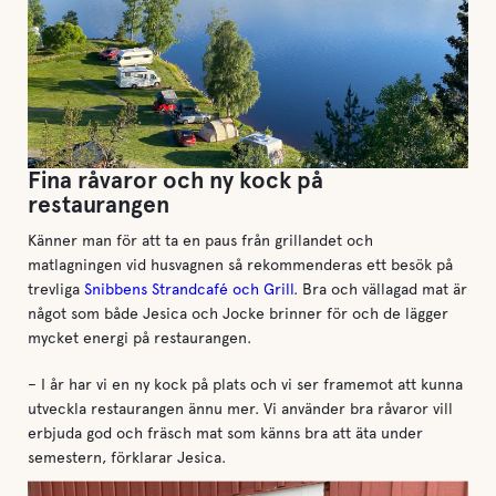
Fina råvaror och ny kock på
restaurangen
Känner man för att ta en paus från grillandet och
matlagningen vid husvagnen så rekommenderas ett besök på
trevliga
Snibbens Strandcafé och Grill
. Bra och vällagad mat är
något som både Jesica och Jocke brinner för och de lägger
mycket energi på restaurangen.
– I år har vi en ny kock på plats och vi ser framemot att kunna
utveckla restaurangen ännu mer. Vi använder bra råvaror vill
erbjuda god och fräsch mat som känns bra att äta under
semestern, förklarar Jesica.