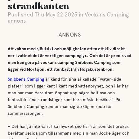
strandkanten
Published Thu May 22 2025 in Veckans Camping
annons
ANNONS
Att vakna med sjöutsikt och möjligheten att ta ett kliv direkt
ner i vattnet det är verkligen campinglyx. Och det är precis vad
man kan göra på veckans camping Snibbens Camping som
ligger vid Mörtsjön, ett stenkast från Högakustenbron.
Snibbens Camping
är känd för sina så kallade ”water-side
platser” som ligger kant i kant med vattenbrynet, och i år har
man har man dessutom öppnat upp några helt nya och
fantastiskt fina strandstugor som bara måste besökas! På
Snibbens Camping känner man sig verkligen redo för
sommarsäsongen.
– Det har ju inte varit lika mycket snö här i år som det brukar,
berättar Jesica som tillsammans med sin man Jocke äger och