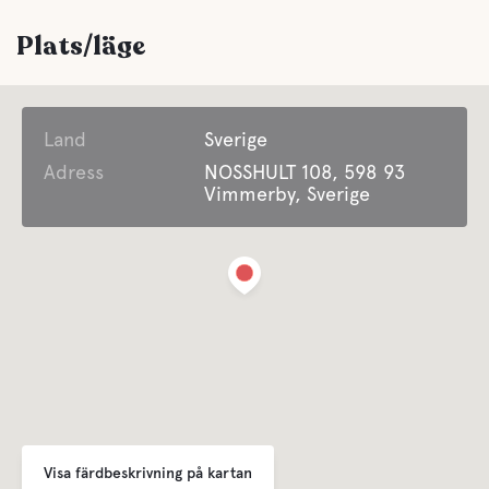
Grillplats
Plats/läge
Parkering
Land
Sverige
Tvättmöjligheter
Adress
NOSSHULT 108, 598 93
Vimmerby, Sverige
Handikappvänligt
Underhållning
Vi erbjuder trubadurkvällar & quiz
Hjärtstartare
Öppet året runt
Erbjuder Säsongscamping
Visa färdbeskrivning på kartan