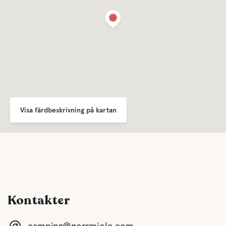
som stannar hela säsongen 2021.
Sophantering
Avstånd till centrum
Nära till Umeå buss utgår från campingen
För barn
Visa färdbeskrivning på kartan
Lekplats
Bekvämligheter
WC
Kontakter
Dusch
camping@norrmjole.com