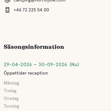
Kök
+46 72 225 54 00
Matplats
Gråvatten
Säsongsinformation
Latrintömning
29-04-2026
30-09-2026
Nu
Färskvatten
Öppettider reception
Måndag
Vatten
Tisdag
Sjö
Onsdag
Torsdag