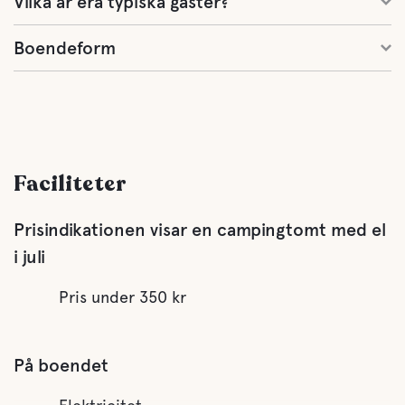
Vilka är era typiska gäster?
Boendeform
Faciliteter
Prisindikationen visar en campingtomt med el
i juli
Pris under 350 kr
På boendet