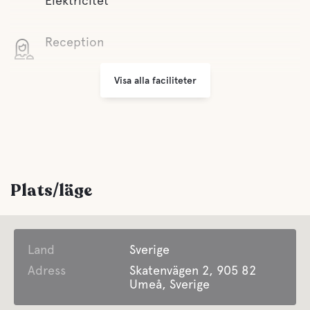
Elektricitet
Reception
Visa alla faciliteter
WiFi
Grillplats
Parkering
Plats/läge
Tvättmöjligheter
Land
Handikappvänligt
Sverige
Adress
Skatenvägen 2, 905 82
Umeå, Sverige
Erbjuder Säsongscamping
Samtliga platser på campingen hyrs ut endast till gäster