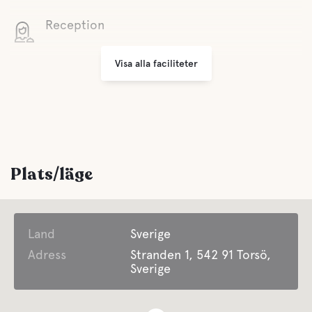
Reception
Visa alla faciliteter
WiFi
Minilivs
Underhållning
Plats/läge
Öppet året runt
Land
Sophantering
Sverige
Adress
Stranden 1, 542 91 Torsö,
Sverige
Bekvämligheter