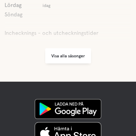
Tennis
Lördag
idag
Söndag
Konferensmöjligheter
Inchecknings - och utcheckningstider
Kanotuthyrning
Visa alla säsonger
Motionsaktivitet
Gym