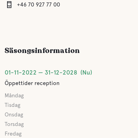
+46 70 927 77 00
Vatten
Sjö
Säsongsinformation
Husdjursfaciliteter
Husdjursvänligt
01-11-2022
31-12-2028
Nu
Öppettider reception
Aktiviteter
Måndag
Båtuthyrning
Tisdag
Onsdag
Cykeluthyrning
Torsdag
Fredag