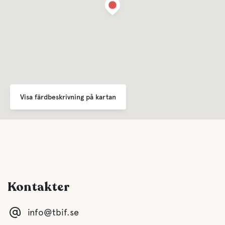
WC
Dusch
Kök
Sällskapsrum/TV
Visa färdbeskrivning på kartan
Bastu
Gråvatten
Kontakter
Latrintömning
info@tbif.se
Färskvatten