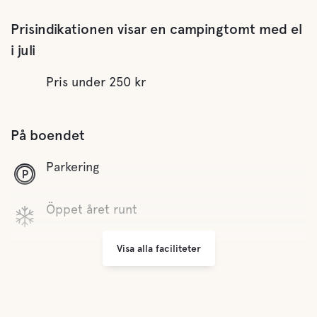
Prisindikationen visar en campingtomt med el
i juli
Pris under 250 kr
På boendet
Parkering
Öppet året runt
Visa alla faciliteter
Sophantering
Avstånd till centrum
Gångavstånd