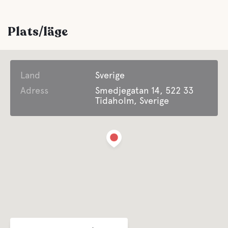
Bekvämligheter
Plats/läge
WC
Tillgång till offentlig toalett vid Resecentrum (kl 06-22)
Land
Sverige
Mat och dryck
Adress
Smedjegatan 14, 522 33
Tidaholm, Sverige
Kiosk
Finns i närheten
Fika
Finns i närheten
Buffe/Lunch
Finns i närheten
Husdjursfaciliteter