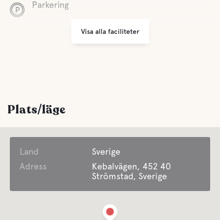
Parkering
Visa alla faciliteter
Sophantering
Avstånd till centrum
Ca 1,9 km till centrum
Bekvämligheter
Plats/läge
WC
Land
Sverige
Gråvatten
Adress
Kebalvägen, 452 40
Strömstad, Sverige
Latrintömning
Färskvatten