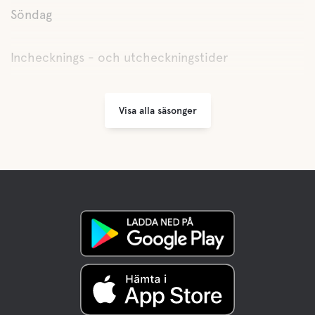
Söndag
Inchecknings - och utcheckningstider
Visa alla säsonger