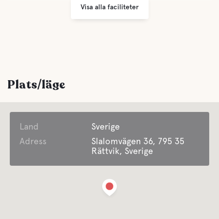
Visa alla faciliteter
Parkering
Tvättmöjligheter
Öppet året runt
Plats/läge
Sophantering
Land
Sverige
Bekvämligheter
Adress
Slalomvägen 36, 795 35
Rättvik, Sverige
WC
Dusch
Latrintömning