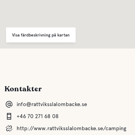
Färskvatten
Visa färdbeskrivning på kartan
Mat och dryck
Kiosk
Husdjursfaciliteter
Kontakter
Husdjursvänligt
info@rattviksslalombacke.se
+46 70 271 68 08
http://www.rattviksslalombacke.se/camping