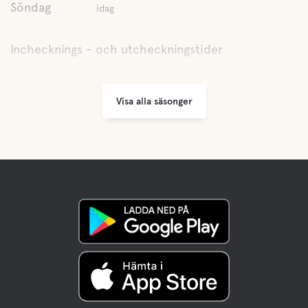
Söndag
idag
Inchecknings - och utcheckningstider
Visa alla säsonger