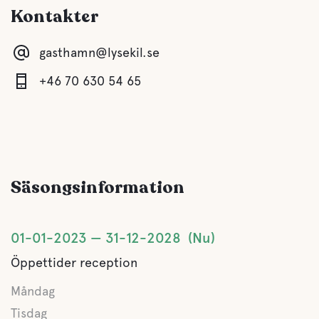
Kontakter
Vatten
gasthamn@lysekil.se
Hav
+46 70 630 54 65
Husdjursfaciliteter
Husdjursvänligt
Säsongsinformation
01-01-2023
31-12-2028
Nu
Öppettider reception
Måndag
Tisdag