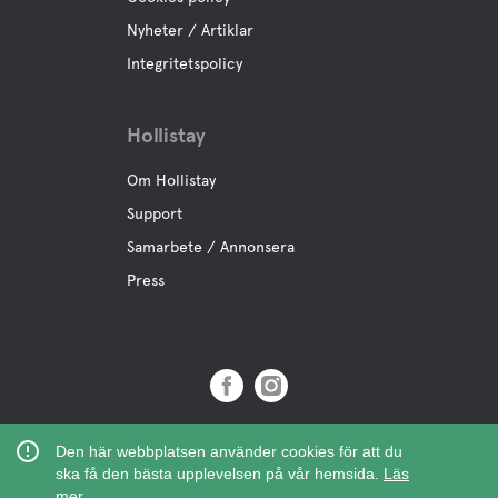
Nyheter / Artiklar
Integritetspolicy
Hollistay
Om Hollistay
Support
Samarbete / Annonsera
Press
Copyright © 2019 Hollistay AB,
Den här webbplatsen använder cookies för att du
Org.Nr: 559121-9463
ska få den bästa upplevelsen på vår hemsida.
Läs
mer