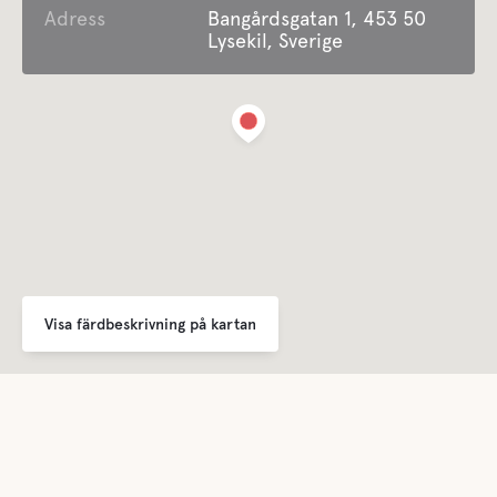
Adress
Bangårdsgatan 1, 453 50
Lysekil, Sverige
Dusch
Mat och dryck
Kiosk
Fika
Bar
Visa färdbeskrivning på kartan
Många restauranger och krogar i närområdet
Buffe/Lunch
Många restauranger och krogar i närområdet
A la Carte
Många restauranger och krogar i närområdet