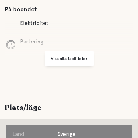
På boendet
Elektricitet
Parkering
Visa alla faciliteter
Öppet året runt
Sophantering
Avstånd till centrum
Gångavstånd
Plats/läge
Bekvämligheter
Land
Sverige
WC