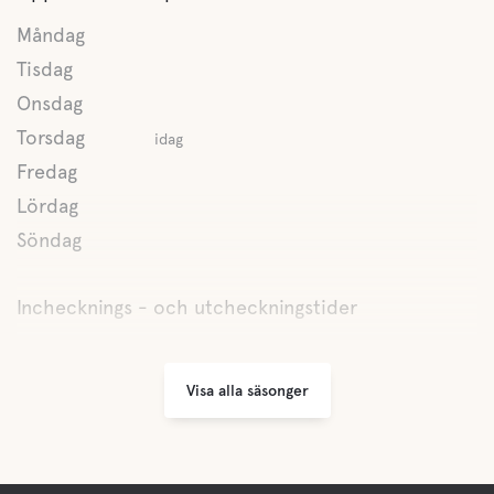
Måndag
Tisdag
Onsdag
Torsdag
idag
Fredag
Lördag
Söndag
Inchecknings - och utcheckningstider
Visa alla säsonger