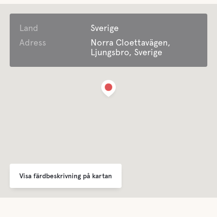
Land
Dusch
Sverige
Adress
Norra Cloettavägen,
Ljungsbro, Sverige
Färskvatten
Husdjursfaciliteter
Husdjursvänligt
Visa färdbeskrivning på kartan