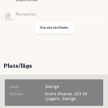
Reception
Visa alla faciliteter
Parkering
Sophantering
Bekvämligheter
Plats/läge
WC
Land
Dusch
Sverige
Adress
Ardre Alsarve, 623 66
Ljugarn, Sverige
Gråvatten