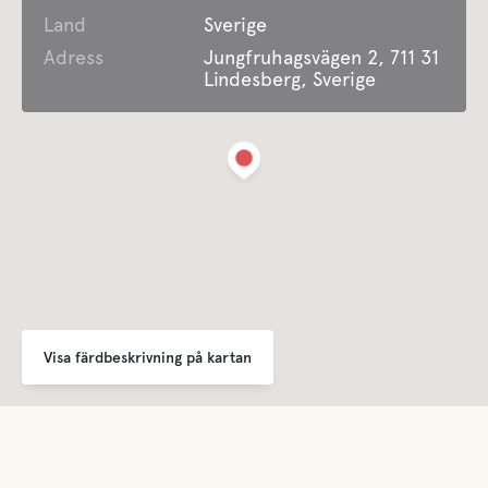
Land
Gråvatten
Sverige
Adress
Jungfruhagsvägen 2, 711 31
Lindesberg, Sverige
Latrintömning
Färskvatten
Husdjursfaciliteter
Husdjursvänligt
Visa färdbeskrivning på kartan