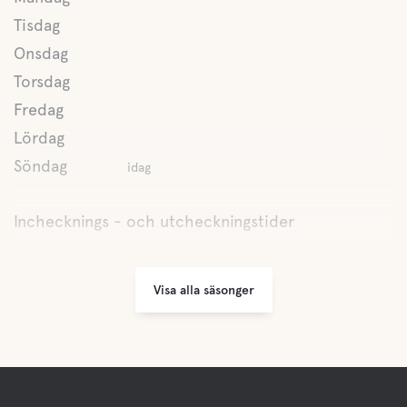
Tisdag
Onsdag
Torsdag
Fredag
Lördag
Söndag
idag
Inchecknings - och utcheckningstider
Visa alla säsonger