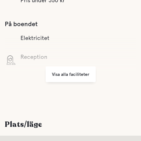
Pris under 350 kr
På boendet
Elektricitet
Reception
Visa alla faciliteter
WiFi
Som gäst hos oss har du tillgång till fritt Wifi
Grillplats
Parkering
Plats/läge
Tvättmöjligheter