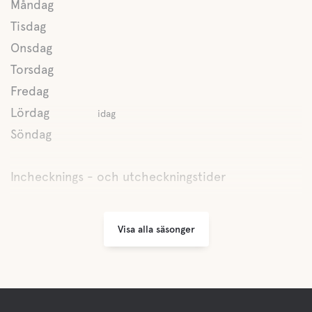
Måndag
Tisdag
Buffe/Lunch
Onsdag
A la Carte
Torsdag
Fredag
Lördag
idag
Vatten
Söndag
Sjö
Inchecknings - och utcheckningstider
Husdjursfaciliteter
Visa alla säsonger
Husdjursvänligt
Aktiviteter