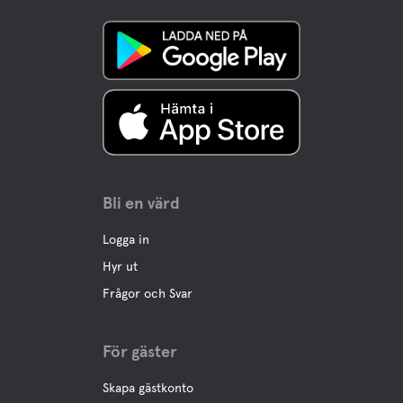
Båtuthyrning
Fiske
Vandringsleder
Kanotuthyrning
Bli en värd
Motionsaktivitet
Logga in
Motionsslinga
Hyr ut
Frågor och Svar
För gäster
Skapa gästkonto