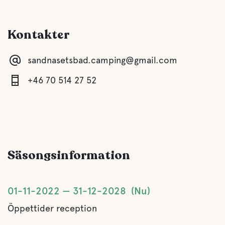
Kök
Kontakter
Matplats
sandnasetsbad.camping@gmail.com
Gråvatten
+46 70 514 27 52
Latrintömning
Färskvatten
Säsongsinformation
Mat och dryck
Fika
01-11-2022
31-12-2028
Nu
Öppettider reception
Bar