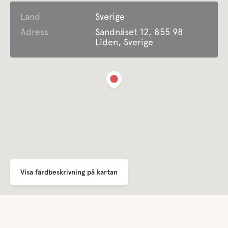
Land
Sverige
Handikappvänligt
Adress
Sandnäset 12, 855 98
Liden, Sverige
Öppet året runt
Erbjuder Säsongscamping
1/10-30/4 Endast säsongscamping
Sophantering
Bekvämligheter
WC
Visa färdbeskrivning på kartan
Dusch