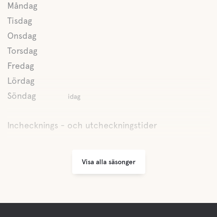
Måndag
Tisdag
Onsdag
Torsdag
Fredag
Lördag
Söndag
idag
Inchecknings - och utcheckningstider
Visa alla säsonger