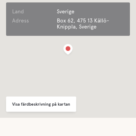
Land
Färskvatten
Sverige
Adress
Box 62, 475 13 Källö-
Knippla, Sverige
Vatten
Hav
Husdjursfaciliteter
Husdjursvänligt
Visa färdbeskrivning på kartan