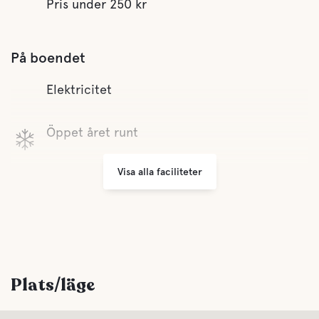
Pris under 250 kr
På boendet
Elektricitet
Öppet året runt
Visa alla faciliteter
Bekvämligheter
WC
Dusch
Plats/läge
Latrintömning