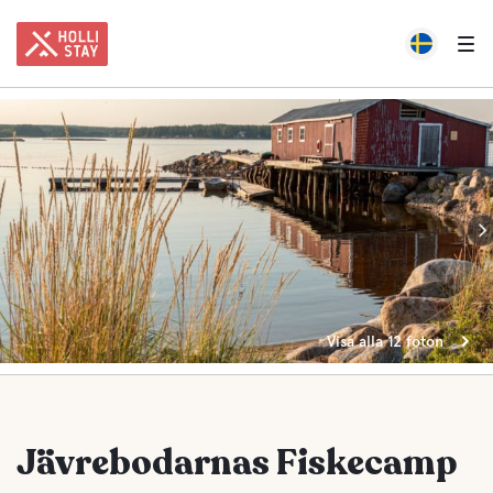
Visa alla 12 foton
Jävrebodarnas Fiskecamp