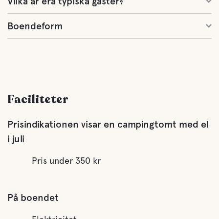
Vilka är era typiska gäster?
Boendeform
Faciliteter
Prisindikationen visar en campingtomt med el
i juli
Pris under 350 kr
På boendet