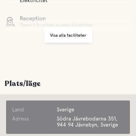
Elektricitet
Reception
Öppet från mitten av mars till oktober
Visa alla faciliteter
Grillplats
Sophantering
För barn
Plats/läge
Lekplats
Land
Sverige
Bekvämligheter
Adress
Södra Jävrebodarna 351,
944 94 Jävrebyn, Sverige
WC