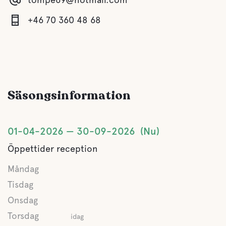
Buffe/Lunch
Under sommarsäsongen, kan du komma och prova vår
+46 70 360 48 68
härliga viltbuffé med lax, viltskav, klyftpotatis
Vatten
Hav
Säsongsinformation
Husdjursfaciliteter
01-04-2026
30-09-2026
Nu
Husdjursvänligt
Öppettider reception
Måndag
Aktiviteter
Tisdag
Boule
Onsdag
Torsdag
idag
Fiske