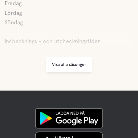
Fredag
Lördag
Vandringsleder
Söndag
Inchecknings - och utcheckningstider
Visa alla säsonger