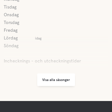
Tisdag
Onsdag
Torsdag
Fredag
Lördag
idag
Söndag
Inchecknings - och utcheckningstider
Visa alla säsonger