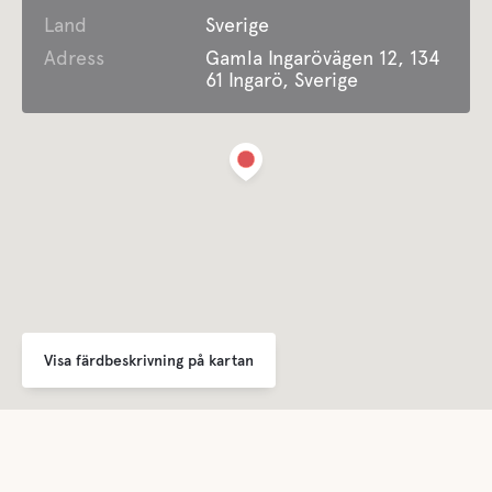
Land
Gråvatten
Sverige
Adress
Gamla Ingarövägen 12, 134
61 Ingarö, Sverige
Latrintömning
Färskvatten
Vatten
Hav
Visa färdbeskrivning på kartan
Husdjursfaciliteter
Husdjursvänligt