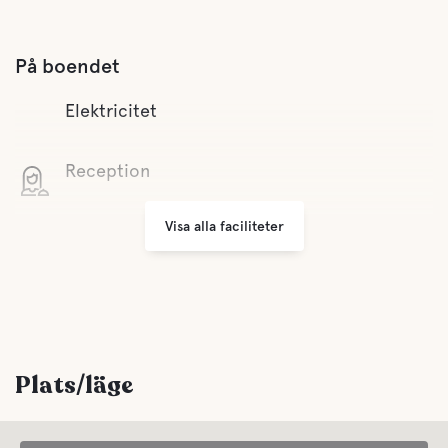
På boendet
Elektricitet
Reception
Visa alla faciliteter
Sophantering
Bekvämligheter
WC
Plats/läge
Dusch