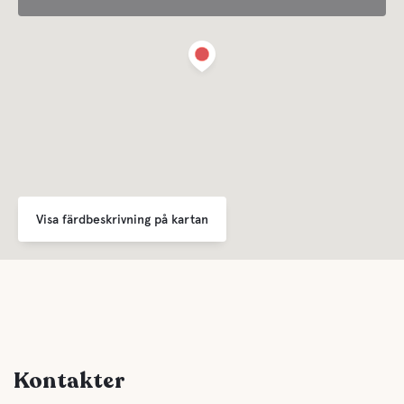
Sophantering
Avstånd till centrum
Ca 15 km till Gamleby Centrum
För barn
Lekplats
Visa färdbeskrivning på kartan
Bekvämligheter
WC
Dusch
Kontakter
Kök