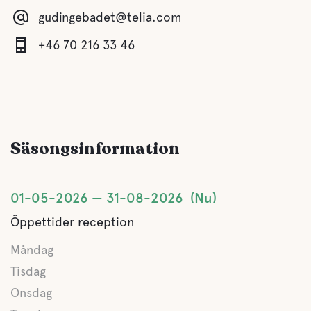
gudingebadet@telia.com
Gråvatten
+46 70 216 33 46
Latrintömning
Färskvatten
Säsongsinformation
Mat och dryck
01-05-2026
31-08-2026
Nu
Kiosk
Öppettider reception
Måndag
Vatten
Tisdag
Sjö
Onsdag
Lekplatsen med bland annat hoppkudde och trampcyklar.