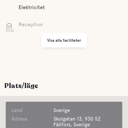
Elektricitet
Reception
Visa alla faciliteter
WiFi
Grillplats
Parkering
Plats/läge
Tvättmöjligheter
Land
Underhållning
Sverige
Adress
Skolgatan 13, 930 52
Fällfors, Sverige
Erbjuder Säsongscamping