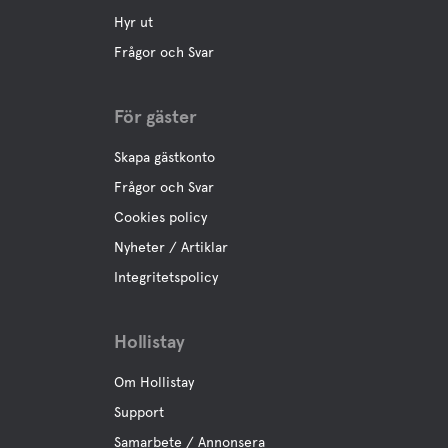
Kiosk
Hyr ut
Frågor och Svar
Fika
För gäster
Bar
Skapa gästkonto
Frågor och Svar
Buffe/Lunch
Cookies policy
Nyheter / Artiklar
A la Carte
Integritetspolicy
Vatten
Hollistay
Sjö
Om Hollistay
Support
Samarbete / Annonsera