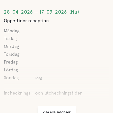
Pool
28-04-2026
17-09-2026
Nu
Öppettider reception
Hav
Måndag
Tisdag
Husdjursfaciliteter
Onsdag
Husdjursvänligt
Torsdag
Fredag
Hunddusch
Lördag
Söndag
idag
Aktiviteter
Inchecknings - och utcheckningstider
Mini-golf
Äventyrsgolf
Visa alla säsonger