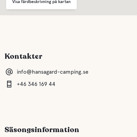
Visa färdbeskrivning på kartan
Kök
Gråvatten
Kontakter
Latrintömning
info@hansagard-camping.se
Färskvatten
+46 346 169 44
Mat och dryck
Buffe/Lunch
Säsongsinformation
Vatten