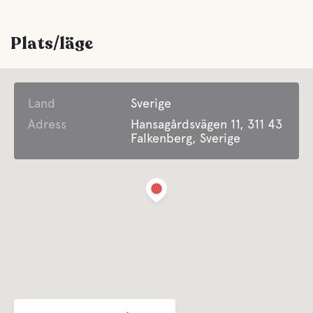
Tvättmöjligheter
Plats/läge
Sophantering
Land
Sverige
För barn
Adress
Hansagårdsvägen 11, 311 43
Falkenberg, Sverige
Lekplats
Barnklubb
Bekvämligheter
WC
Dusch