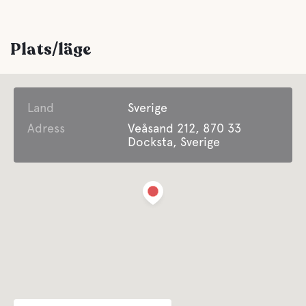
Handikappvänligt
Plats/läge
Bekvämligheter
Land
WC
Sverige
Adress
Veåsand 212, 870 33
Docksta, Sverige
Dusch
Kök
Endast diskmöjligheter
Bastu
Fri tillgång till bastu varje kväll under er vistelse.
Färskvatten