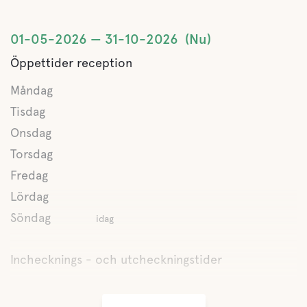
Vandringsleder
01-05-2026
31-10-2026
Nu
Vildmarksupplevelse
Öppettider reception
Motionsaktivitet
Måndag
Tisdag
Guidade turer
Onsdag
Båttur med M/S Asta från campingen till Sveriges högst ö
Torsdag
Mjältön.
Fredag
Lördag
Söndag
idag
Inchecknings - och utcheckningstider