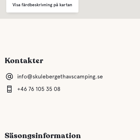
Visa färdbeskrivning på kartan
Mat och dryck
Kiosk
Finns vid receptionen
A la Carte
Premiär för vår egen restaurang Veåsands Skärgårdsbistro
med fullständiga rättigheter.
Kontakter
Husdjursfaciliteter
info@skulebergethavscamping.se
Husdjursvänligt
+46 76 105 35 08
Rastområde
Man rastar sina husdjur utanför området
Aktiviteter
Säsongsinformation